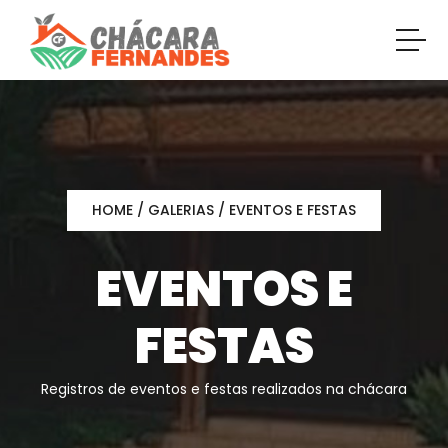
HOME
/
GALERIAS
/ EVENTOS E FESTAS
EVENTOS E
FESTAS
Registros de eventos e festas realizados na chácara