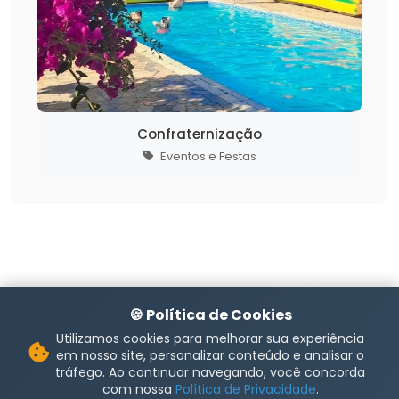
Confraternização
Eventos e Festas
🍪 Política de Cookies
Utilizamos cookies para melhorar sua experiência
em nosso site, personalizar conteúdo e analisar o
tráfego. Ao continuar navegando, você concorda
com nossa
Política de Privacidade
.