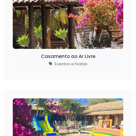
Casamento ao Ar Livre
Eventos e Festas