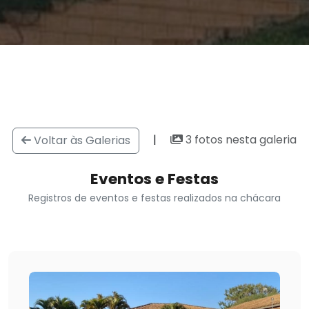
|
3 fotos nesta galeria
Voltar às Galerias
Eventos e Festas
Registros de eventos e festas realizados na chácara